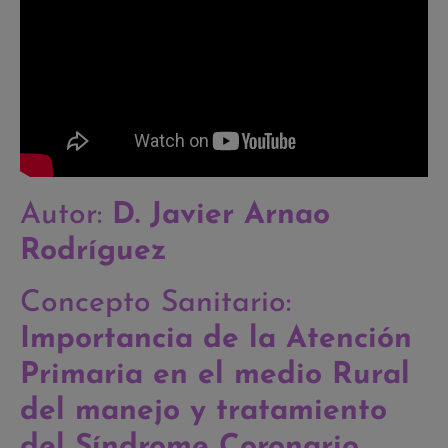
Autor:
D. Javier Arnao
Rodríguez
Concepto Sanitario:
Importancia de la Atención
Primaria en el medio Rural
del manejo y tratamiento
del Síndrome Coronario