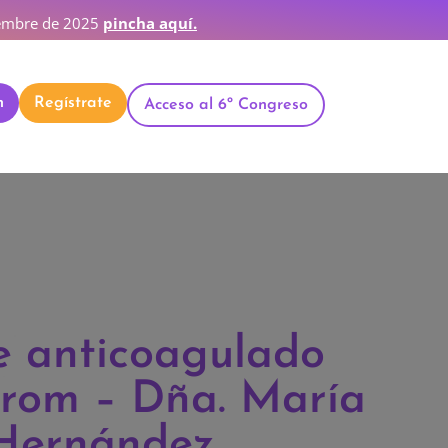
ciembre de 2025
pincha aquí.
n
Regístrate
Acceso al 6º Congreso
e anticoagulado
trom – Dña. María
 Hernández