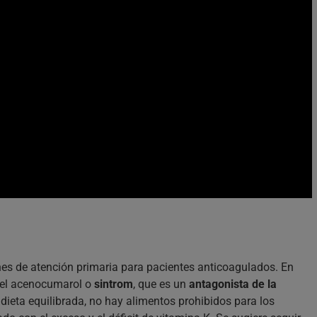
es de atención primaria para pacientes anticoagulados. En
el acenocumarol o
sintrom
, que es un
antagonista de la
 dieta equilibrada, no hay alimentos prohibidos para los