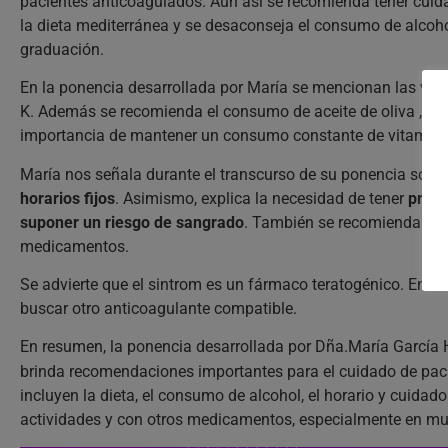
pacientes anticoagulados. Aún así se recomienda tener cuidad
la dieta mediterránea y se desaconseja el consumo de alcoho
graduación.
En la ponencia desarrollada por María se mencionan las verd
K. Además se recomienda el consumo de aceite de oliva , ya 
importancia de mantener un consumo constante de vitamina
María nos señala durante el transcurso de su ponencia sobre
horarios fijos
. Asimismo, explica la necesidad de tener
preca
suponer un riesgo de sangrado
. También se recomienda no f
medicamentos.
Se advierte que el sintrom es un fármaco teratogénico. En m
buscar otro anticoagulante compatible.
En resumen, la ponencia desarrollada por Dña.María García
brinda recomendaciones importantes para el cuidado de pac
incluyen la dieta, el consumo de alcohol, el horario y cuida
actividades y con otros medicamentos, especialmente en muje