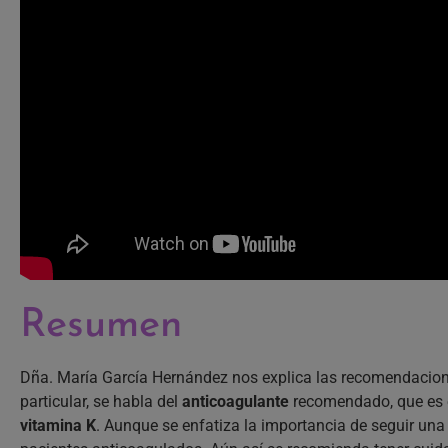
Resumen
Dña. María García Hernández nos explica las recomendacion
particular, se habla del
anticoagulante
recomendado, que es 
vitamina K
. Aunque se enfatiza la importancia de seguir una