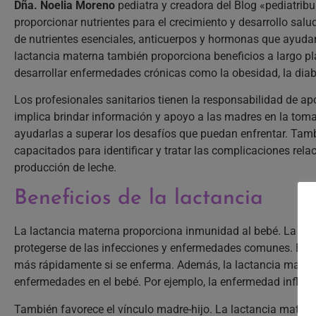
Dña. Noelia Moreno
pediatra y creadora del Blog «pediatrib
proporcionar nutrientes para el crecimiento y desarrollo sal
de nutrientes esenciales, anticuerpos y hormonas que ayuda
lactancia materna también proporciona beneficios a largo pla
desarrollar enfermedades crónicas como la obesidad, la diabet
Los profesionales sanitarios tienen la responsabilidad de a
implica brindar información y apoyo a las madres en la tom
ayudarlas a superar los desafíos que puedan enfrentar. Tamb
capacitados para identificar y tratar las complicaciones rela
producción de leche.
Beneficios de la lactancia
La lactancia materna proporciona inmunidad al bebé. La lec
protegerse de las infecciones y enfermedades comunes. Est
más rápidamente si se enferma. Además, la lactancia matern
enfermedades en el bebé. Por ejemplo, la enfermedad inflamato
También favorece el vínculo madre-hijo. La lactancia matern