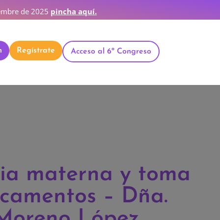
ciembre de 2025
pincha aquí.
n
Regístrate
Acceso al 6º Congreso
ia materna y toma
camentos – Dña.
Moreno López