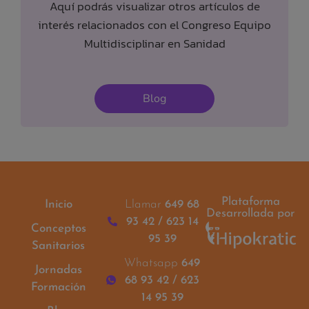
Aquí podrás visualizar otros artículos de
interés relacionados con el Congreso Equipo
Multidisciplinar en Sanidad
Blog
Plataforma
Inicio
Llamar
649 68
Desarrollada por
93 42 / 623 14
Conceptos
95 39
Sanitarios
Whatsapp
649
Jornadas
68 93 42 / 623
Formación
14 95 39